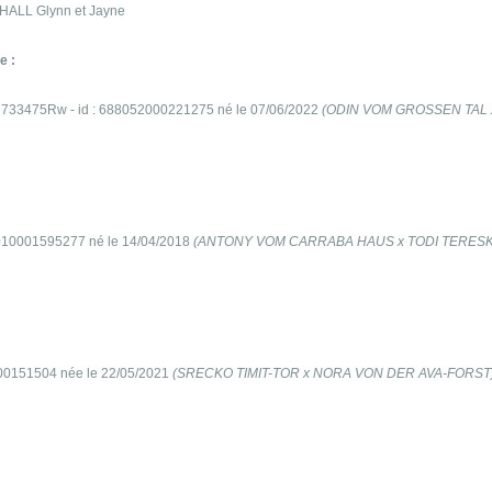
ALL Glynn et Jayne
e :
R 733475Rw - id : 688052000221275 né le 07/06/2022
(ODIN VOM GROSSEN TAL 
010001595277 né le 14/04/2018
(ANTONY VOM CARRABA HAUS x TODI TERES
000151504 née le 22/05/2021
(SRECKO TIMIT-TOR x NORA VON DER AVA-FORST