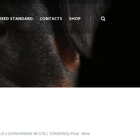
REED STANDARD
CONTACTS
SHOP
US x DARKARMAR IM STILL STANDING)
Prod : Mme