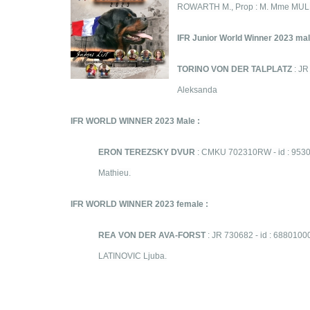
ROWARTH M., Prop : M. Mme MULH
IFR Junior
World Winner 2023
mal
TORINO VON DER TALPLATZ
: J
Aleksanda
IFR
WORLD WINNER 2023 Male :
ERON TEREZSKY DVUR
: CMKU 702310RW - id : 953
Mathieu.
IFR
WORLD WINNER 2023 female :
REA VON DER AVA-FORST
: JR 730682 - id : 688010
LATINOVIC Ljuba.