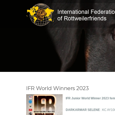
IFR World Winners 2023
IFR Junior World Winner 2023 fem
DARKARMAR SELENE
: KC AY10