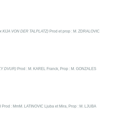
x KIJA VON DER TALPLATZ)
Prod et prop : M. ZDRALOVIC
KY DVUR)
Prod : M. KAREL Franck, Prop : M. GONZALES
)
Prod : MmM. LATINOVIC Ljuba et Mira, Prop : M. LJUBA