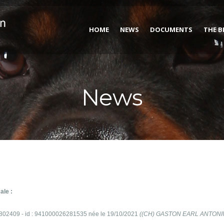
HOME
NEWS
DOCUMENTS
THE B
News
ale :
802409 - id : 941000026281535 née le 19/10/2021
((CH) GASTON EARL ANTONI